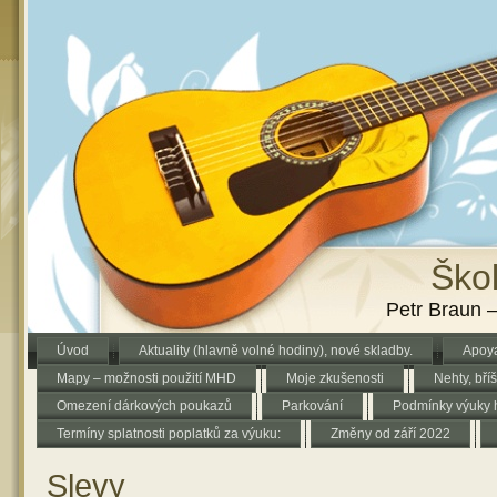
Škol
Petr Braun –
Úvod
Aktuality (hlavně volné hodiny), nové skladby.
Apoya
Mapy – možnosti použití MHD
Moje zkušenosti
Nehty, bříš
Omezení dárkových poukazů
Parkování
Podmínky výuky h
Termíny splatnosti poplatků za výuku:
Změny od září 2022
Slevy